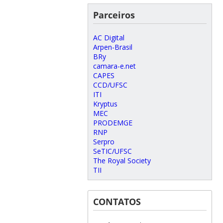
Parceiros
AC Digital
Arpen-Brasil
BRy
camara-e.net
CAPES
CCD/UFSC
ITI
Kryptus
MEC
PRODEMGE
RNP
Serpro
SeTIC/UFSC
The Royal Society
TII
CONTATOS