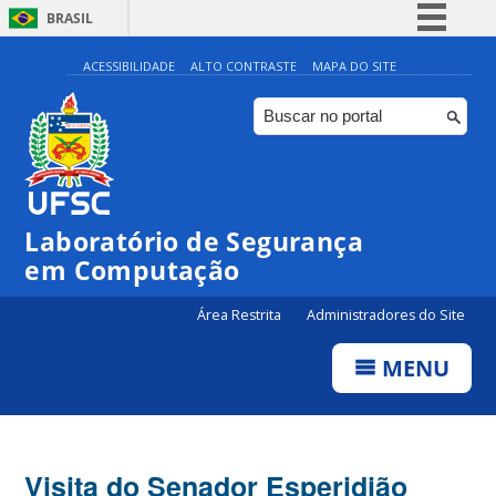
BRASIL
Simplifique!
ACESSIBILIDADE
ALTO CONTRASTE
MAPA DO SITE
Comunica BR
Participe
Acesso à informação
Legislação
Laboratório de Segurança
Canais
em Computação
Área Restrita
Administradores do Site
MENU
Visita do Senador Esperidião